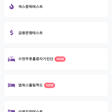
섹스중독테스트
금융문맹테스트
수면무호흡증자가진단
NEW
엡워스졸림척도
NEW
수면의질테스트