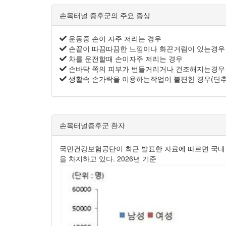
손목터널 증후군의 주요 증상
운동중 손이 자주 저리는 경우
손끝이 따끔따끔한 느낌이나 화끈거림이 있는경우
차를 운전할때 손이자주 저리는 경우
손바닥 쪽의 피부가 번들거리거나 건조해지는경우
생활속 손가락을 이용하는작업이 불편한 경우(단추끼
손목터널증후군 환자
국민건강보험공단이 최근 발표한 자료에 따르면 국내 손목터
을 차지하고 있다. 2026년 기준