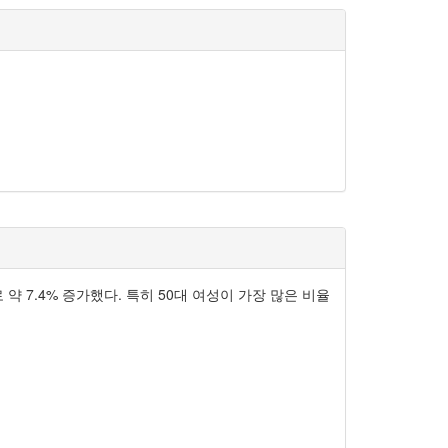
약 7.4% 증가했다. 특히 50대 여성이 가장 많은 비율