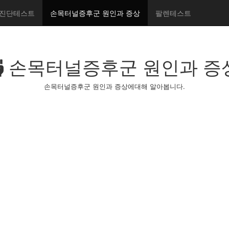
진단테스트
손목터널증후군 원인과 증상
팔렌테스트
손목터널증후군 원인과 증
손목터널증후군 원인과 증상에대해 알아봅니다.