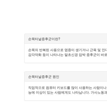
손목터널증후군이란?
손목의 반복된 사용으로 염증이 생기거나 근육 및 인대
감각약화 등이 나타나는 말초신경 압박 증후군이 바로
손목터널증후군 원인
직업적으로 컴퓨터 키보드를 많이 사용하는 사람이나 
능에 이상이 있는 사람에게도 나타납니다. 가사노동과